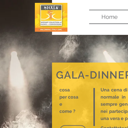
Home
GALA-DINNE
cosa
Una cena di
per cosa
normale in 
e
sempre gener
come ?
nei partecip
una vera e p