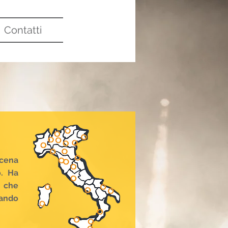
Contatti
 cena
o. Ha
, che
eando