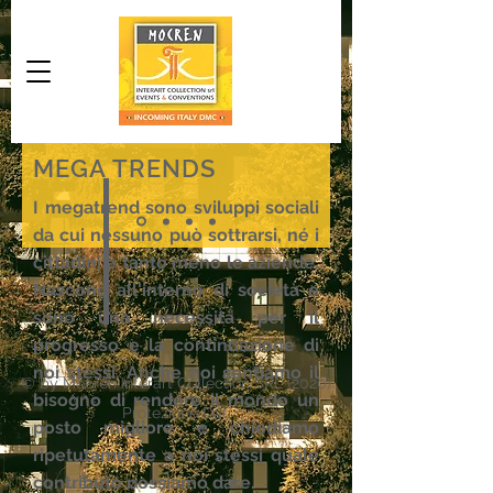
MEGA TRENDS
I megatrend sono sviluppi sociali
da cui nessuno può sottrarsi, né i
cittadini e tanto meno le aziende.
Nascono all'interno di società e
sono una necessità per il
progresso e la continuazione di
noi stessi. Anche noi sentiamo il
© by Mocren Interart Collection SRL (2020)
bisogno di rendere il mondo un
Protezione Dati
posto migliore e chiediamo
ripetutamente a noi stessi quale
contributo possiamo dare.